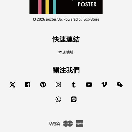
© 2026 poster706. Powered by
EasyStore
快速連結
本店地址
關注我們
Twitter
Facebook
Pinterest
Instagram
Tumblr
YouTube
Vimeo
Wech
Whatsapp
Line
Visa
Master
American
Express