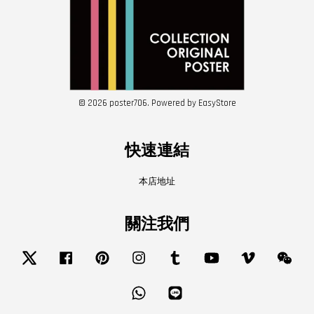
© 2026 poster706. Powered by
EasyStore
快速連結
本店地址
關注我們
Twitter
Facebook
Pinterest
Instagram
Tumblr
YouTube
Vimeo
Wech
Whatsapp
Line