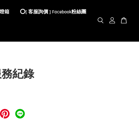
 燈箱
⭕️[ 客服詢價 ] Facebook粉絲團
服務紀錄