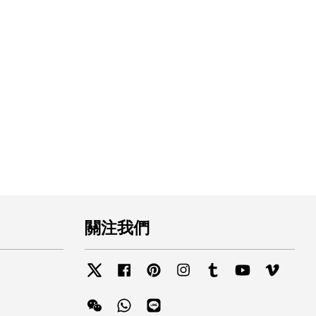
關注我們
Twitter
Facebook
Pinterest
Instagram
Tumblr
YouTube
Vimeo
Wechat
Whatsapp
Line