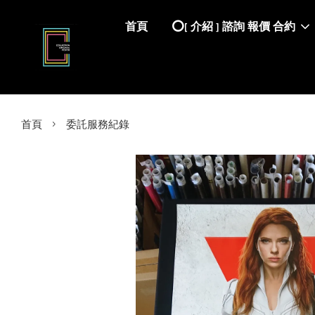
首頁
⭕️[ 介紹 ] 諮詢 報價 合約
›
首頁
委託服務紀錄