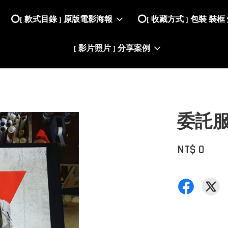
⭕️[ 款式目錄 ] 原版電影海報
⭕️[ 收藏方式 ] 包裝 裝框
[ 影片照片 ] 分享案例
委託
NT$ 0