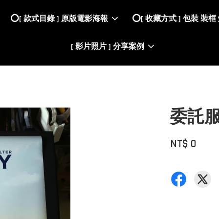
⭕️[ 款式目錄 ] 原版電影海報
⭕️[ 收藏方式 ] 包裝 裝框
[ 影片照片 ] 分享案例
委託
NT$ 0