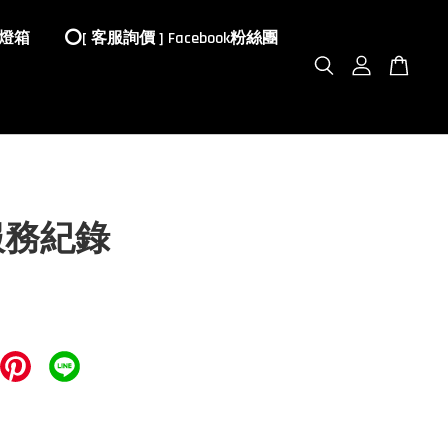
 燈箱
⭕️[ 客服詢價 ] Facebook粉絲團
服務紀錄