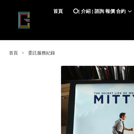
首頁
⭕️[ 介紹 ] 諮詢 報價 合約
›
首頁
委託服務紀錄