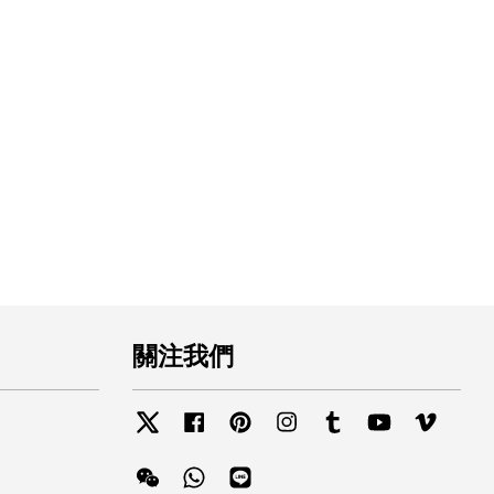
關注我們
Twitter
Facebook
Pinterest
Instagram
Tumblr
YouTube
Vimeo
Wechat
Whatsapp
Line