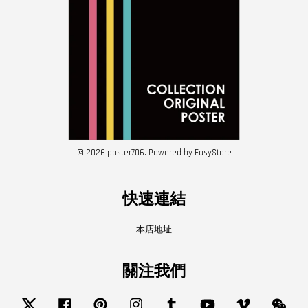
© 2026 poster706. Powered by
EasyStore
快速連結
本店地址
關注我們
Twitter
Facebook
Pinterest
Instagram
Tumblr
YouTube
Vimeo
Wech