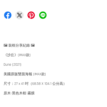
🖼 裝框分享紀錄 🖼
《沙丘》(IMAX款)
Dune (2021)
美國原版雙面海報 (IMAX款)
尺寸：27 x 41 吋（68.58 X 104.1 公分高）
原木-黑色木框-霧膜