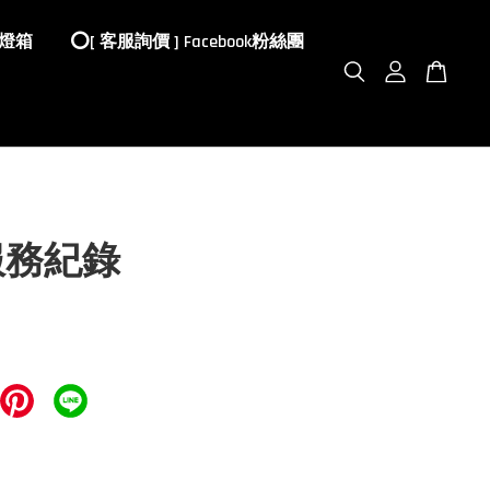
 燈箱
⭕️[ 客服詢價 ] Facebook粉絲團
服務紀錄