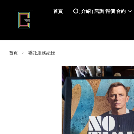
首頁
⭕️[ 介紹 ] 諮詢 報價 合約
›
首頁
委託服務紀錄