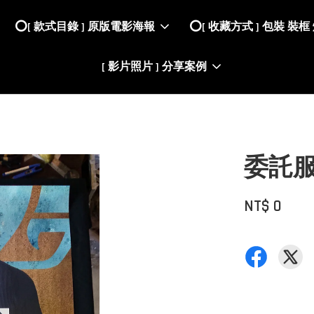
⭕️[ 款式目錄 ] 原版電影海報
⭕️[ 收藏方式 ] 包裝 裝框
[ 影片照片 ] 分享案例
委託
NT$ 0