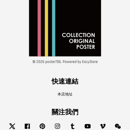
© 2026 poster706. Powered by
EasyStore
快速連結
本店地址
關注我們
Twitter
Facebook
Pinterest
Instagram
Tumblr
YouTube
Vimeo
Wech