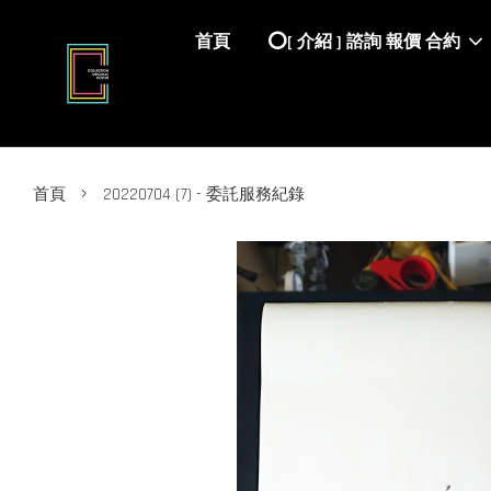
首頁
⭕️[ 介紹 ] 諮詢 報價 合約
›
首頁
20220704 (7) - 委託服務紀錄