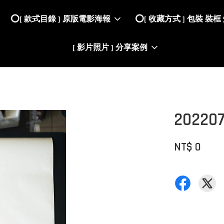
⭕️[ 款式目錄 ] 原版電影海報
⭕️[ 收藏方式 ] 包裝 裝框
[ 影片照片 ] 分享案例
2022
NT$ 0