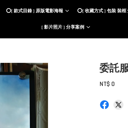
⭕️[ 款式目錄 ] 原版電影海報
⭕️[ 收藏方式 ] 包裝 裝框
[ 影片照片 ] 分享案例
委託
NT$ 0