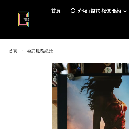
首頁
⭕️[ 介紹 ] 諮詢 報價 合約
›
首頁
委託服務紀錄