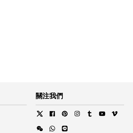
關注我們
Twitter
Facebook
Pinterest
Instagram
Tumblr
YouTube
Vimeo
Wechat
Whatsapp
Line