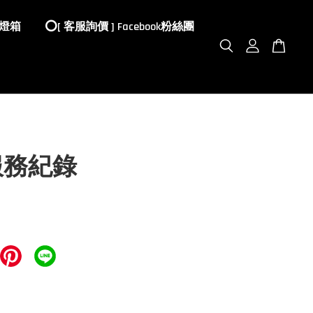
 燈箱
⭕️[ 客服詢價 ] Facebook粉絲團
服務紀錄