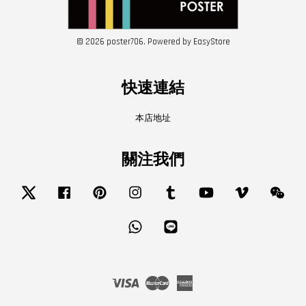
© 2026 poster706. Powered by
EasyStore
快速連結
本店地址
關注我們
Twitter
Facebook
Pinterest
Instagram
Tumblr
YouTube
Vimeo
Wech
Whatsapp
Line
Visa
Master
American
Express