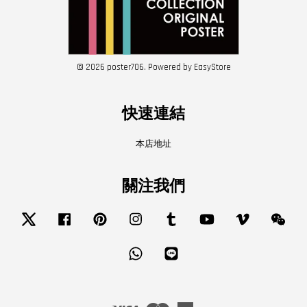
© 2026 poster706. Powered by
EasyStore
快速連結
本店地址
關注我們
Twitter
Facebook
Pinterest
Instagram
Tumblr
YouTube
Vimeo
Wech
Whatsapp
Line
Visa
Master
American