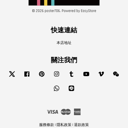
© 2026 poster706. Powered by
EasyStore
快速連結
本店地址
關注我們
Twitter
Facebook
Pinterest
Instagram
Tumblr
YouTube
Vimeo
Wech
Whatsapp
Line
Visa
Master
American
Express
服務條款
|
隱私政策
|
退款政策