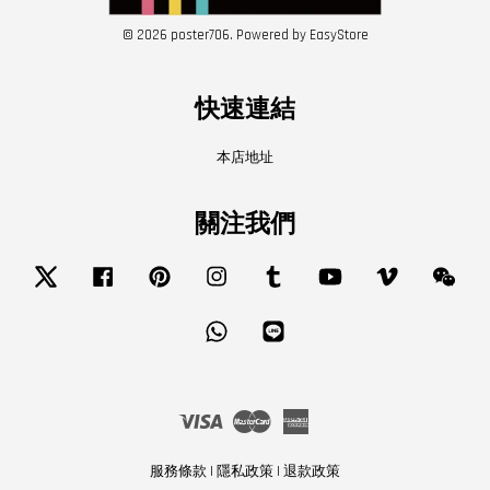
© 2026 poster706. Powered by
EasyStore
快速連結
本店地址
關注我們
Twitter
Facebook
Pinterest
Instagram
Tumblr
YouTube
Vimeo
Wech
Whatsapp
Line
Visa
Master
American
Express
服務條款
|
隱私政策
|
退款政策