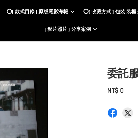
⭕️[ 款式目錄 ] 原版電影海報
⭕️[ 收藏方式 ] 包裝 裝框
[ 影片照片 ] 分享案例
委託
NT$ 0