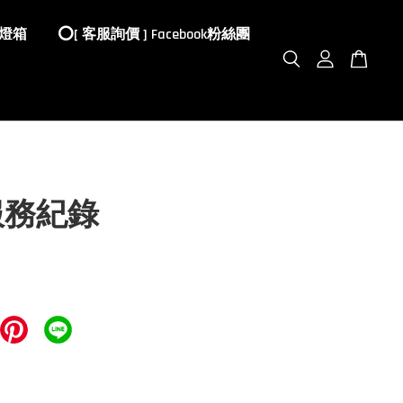
 燈箱
⭕️[ 客服詢價 ] Facebook粉絲團
服務紀錄