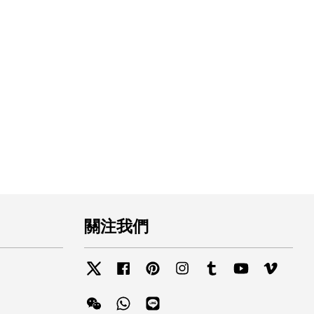
關注我們
Twitter
Facebook
Pinterest
Instagram
Tumblr
YouTube
Vimeo
Wechat
Whatsapp
Line