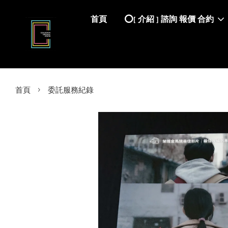
首頁
⭕️[ 介紹 ] 諮詢 報價 合約
›
首頁
委託服務紀錄