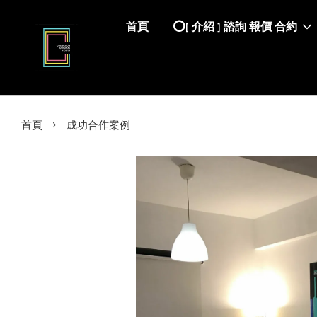
首頁
⭕️[ 介紹 ] 諮詢 報價 合約
›
首頁
成功合作案例