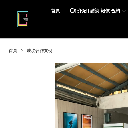
首頁
⭕️[ 介紹 ] 諮詢 報價 合約
›
首頁
成功合作案例