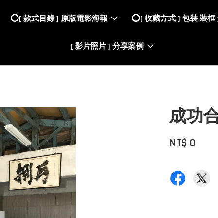
⭕️[ 款式目錄 ] 原版電影海報
⭕️[ 收藏方式 ] 包裝 裝框
[ 影片照片 ] 分享案例
成功
NT$ 0