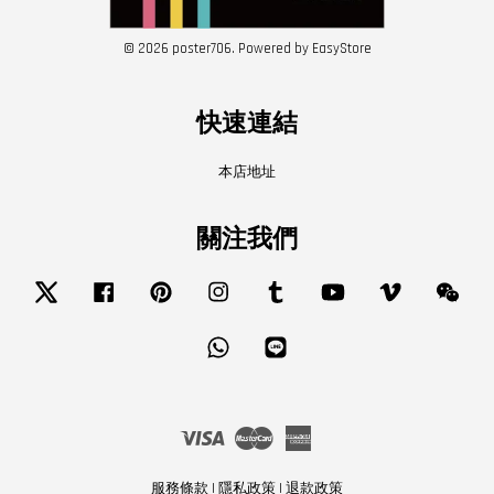
© 2026 poster706. Powered by
EasyStore
快速連結
本店地址
關注我們
Twitter
Facebook
Pinterest
Instagram
Tumblr
YouTube
Vimeo
Wech
Whatsapp
Line
Visa
Master
American
Express
服務條款
|
隱私政策
|
退款政策