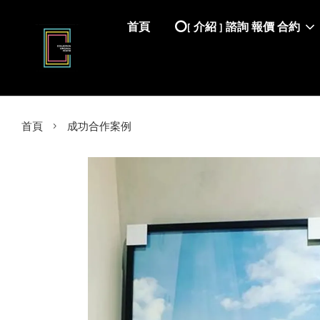
首頁
⭕️[ 介紹 ] 諮詢 報價 合約
›
首頁
成功合作案例