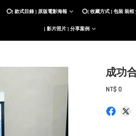
⭕️[ 款式目錄 ] 原版電影海報
⭕️[ 收藏方式 ] 包裝 裝框
[ 影片照片 ] 分享案例
成功
NT$ 0