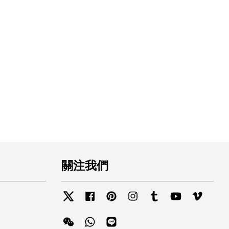
關注我們
Twitter
Facebook
Pinterest
Instagram
Tumblr
YouTube
Vimeo
Wechat
Whatsapp
Line