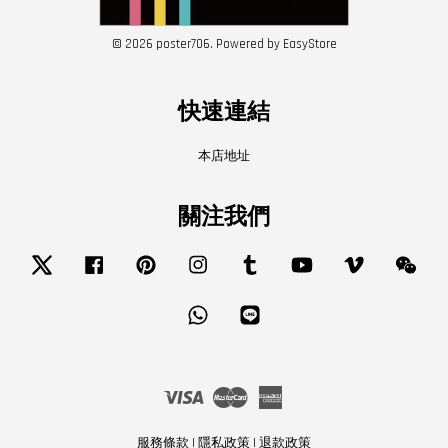
© 2026 poster706. Powered by
EasyStore
快速連結
本店地址
關注我們
Twitter
Facebook
Pinterest
Instagram
Tumblr
YouTube
Vimeo
Wech
Whatsapp
Line
Visa
Master
American
Express
服務條款
|
隱私政策
|
退款政策