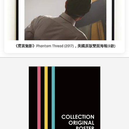
《霓裳魅影》Phantom Thread (2017)，美國原版雙面海報(B款)