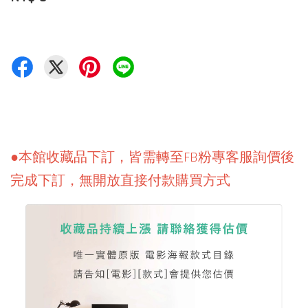
●本館收藏品下訂，皆需轉至FB粉專客服詢價後
完成下訂，無開放直接付款購買方式