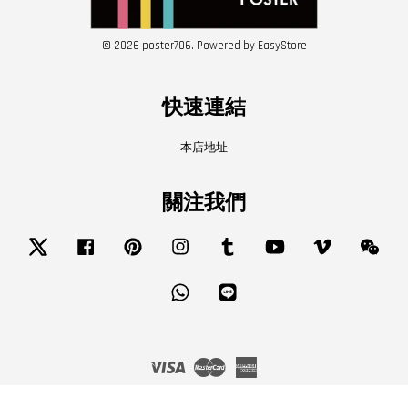
© 2026 poster706. Powered by
EasyStore
快速連結
本店地址
關注我們
Twitter
Facebook
Pinterest
Instagram
Tumblr
YouTube
Vimeo
Wech
Whatsapp
Line
Visa
Master
American
Express