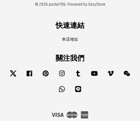
© 2026 poster706. Powered by
EasyStore
快速連結
本店地址
關注我們
Twitter
Facebook
Pinterest
Instagram
Tumblr
YouTube
Vimeo
Wech
Whatsapp
Line
Visa
Master
American
Express
服務條款
|
隱私政策
|
退款政策