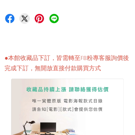
●本館收藏品下訂，皆需轉至FB粉專客服詢價後
完成下訂，無開放直接付款購買方式