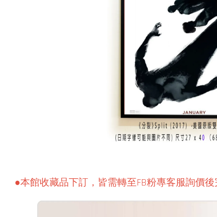
●本館收藏品下訂，皆需轉至FB粉專客服詢價