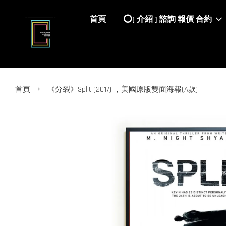
首頁
⭕️[ 介紹 ] 諮詢 報價 合約
›
首頁
《分裂》Split (2017) ，美國原版雙面海報(A款)