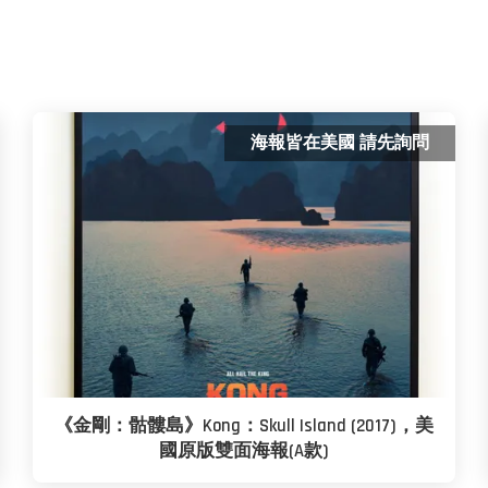
海報皆在美國 請先詢問
《金剛：骷髏島》Kong：Skull Island (2017)，美
國原版雙面海報(A款)