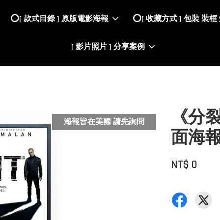
⭕️[ 款式目錄 ] 原版電影海報
⭕️[ 收藏方式 ] 包裝 裝框
[ 影片照片 ] 分享案例
《分裂》
海報皆在美國 請先詢問
面海報
NT$ 0