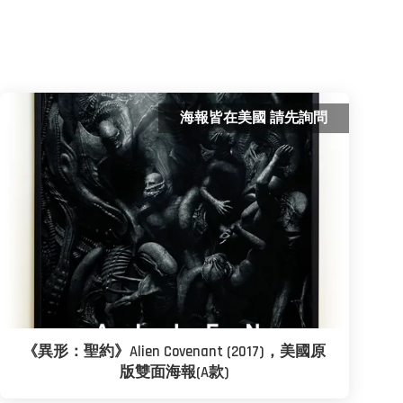
海報皆在美國 請先詢問
《異形：聖約》Alien Covenant (2017)，美國原
版雙面海報(A款)