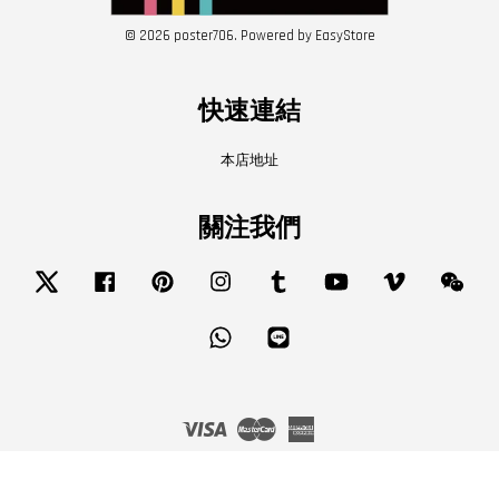
© 2026 poster706. Powered by
EasyStore
快速連結
本店地址
關注我們
Twitter
Facebook
Pinterest
Instagram
Tumblr
YouTube
Vimeo
Wech
Whatsapp
Line
Visa
Master
American
Express
服務條款
|
隱私政策
|
退款政策