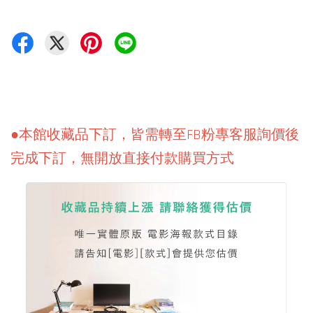
●本館收藏品下訂，皆需轉至FB粉專客服詢價後
完成下訂，無開放直接付款購買方式