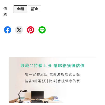
價
全額
訂金
格