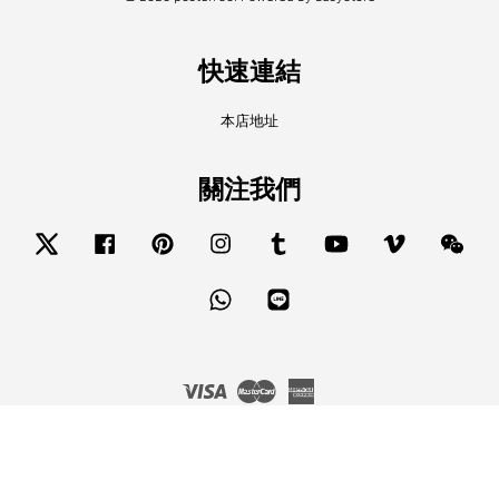
快速連結
本店地址
關注我們
Twitter
Facebook
Pinterest
Instagram
Tumblr
YouTube
Vimeo
Wech
Whatsapp
Line
Visa
Master
American
Express
服務條款
|
隱私政策
|
退款政策