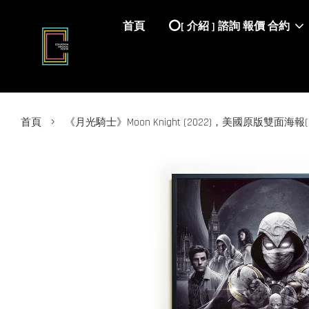
首頁
⭕️[ 介紹 ] 諮詢 報價 合約
›
首頁
《月光騎士》Moon Knight (2022)，美國原版雙面海報(