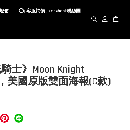
 燈箱
⭕️[ 客服詢價 ] Facebook粉絲團
士》Moon Knight
22)，美國原版雙面海報(C款)