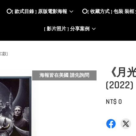
⭕️[ 款式目錄 ] 原版電影海報
⭕️[ 收藏方式 ] 包裝 裝框
[ 影片照片 ] 分享案例
C款)
《月光騎
海報皆在美國 請先詢問
(20
NT$ 0