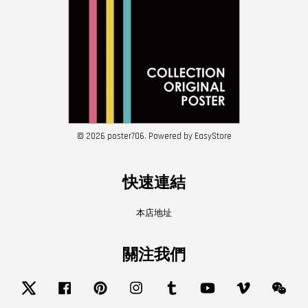
© 2026 poster706. Powered by
EasyStore
快速連結
本店地址
關注我們
Twitter
Facebook
Pinterest
Instagram
Tumblr
YouTube
Vimeo
Wech