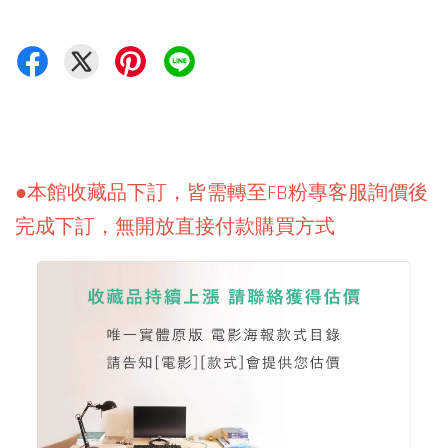
●本館收藏品下訂，皆需轉至FB粉專客服詢價後
完成下訂，無開放直接付款購買方式