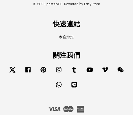
© 2026 poster706. Powered by
EasyStore
快速連結
本店地址
關注我們
Twitter
Facebook
Pinterest
Instagram
Tumblr
YouTube
Vimeo
Wech
Whatsapp
Line
Visa
Master
American
Express
服務條款
|
隱私政策
|
退款政策