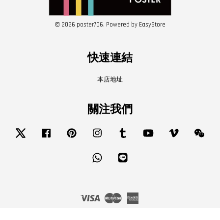
© 2026 poster706. Powered by
EasyStore
快速連結
本店地址
關注我們
Twitter
Facebook
Pinterest
Instagram
Tumblr
YouTube
Vimeo
Wech
Whatsapp
Line
Visa
Master
American
Express