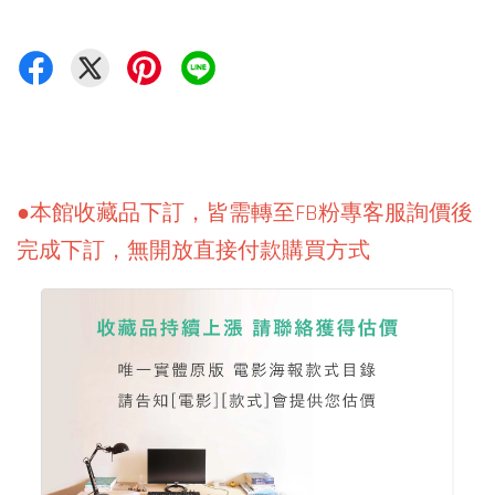
●本館收藏品下訂，皆需轉至FB粉專客服詢價後
完成下訂，無開放直接付款購買方式