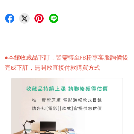
●本館收藏品下訂，皆需轉至FB粉專客服詢價後
完成下訂，無開放直接付款購買方式