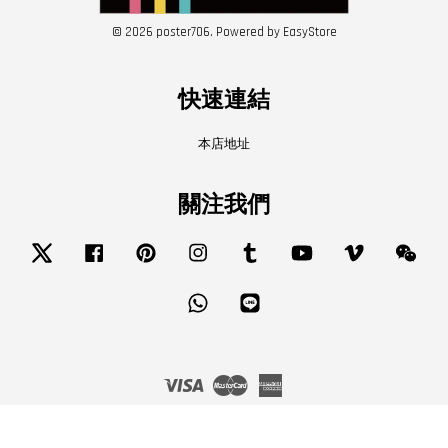
© 2026 poster706. Powered by
EasyStore
快速連結
本店地址
關注我們
Twitter
Facebook
Pinterest
Instagram
Tumblr
YouTube
Vimeo
Wech
Whatsapp
Line
Visa
Master
American
Express
服務條款
|
隱私政策
|
退款政策