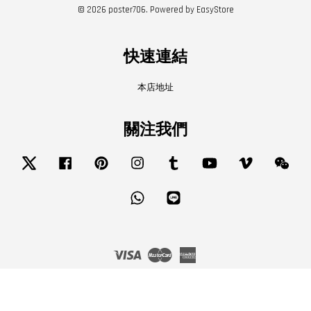
© 2026 poster706. Powered by
EasyStore
快速連結
本店地址
關注我們
Twitter
Facebook
Pinterest
Instagram
Tumblr
YouTube
Vimeo
Wech
Whatsapp
Line
Visa
Master
American
Express
服務條款
|
隱私政策
|
退款政策