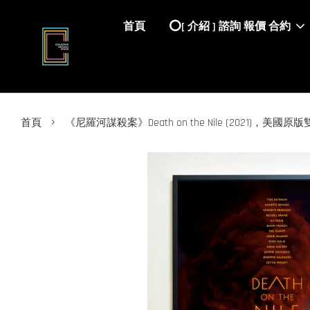
首頁
⭕️[ 介紹 ] 諮詢 報價 合約
›
首頁
《尼羅河謀殺案》Death on the Nile (2021)，美國原