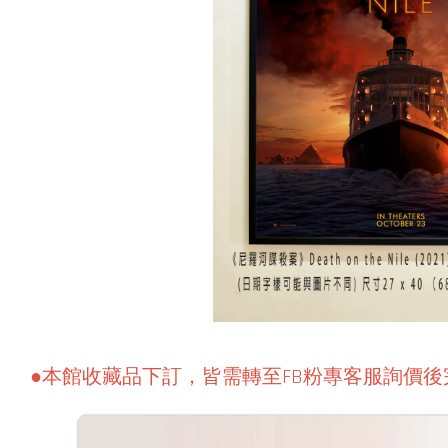
●本館收藏品下訂，皆需轉至FB粉專客服詢價