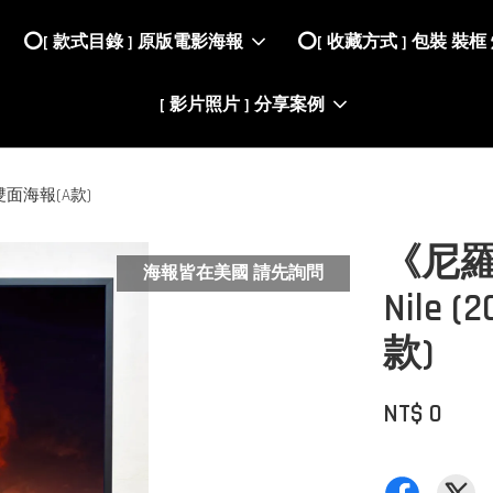
⭕️[ 款式目錄 ] 原版電影海報
⭕️[ 收藏方式 ] 包裝 裝框
[ 影片照片 ] 分享案例
版雙面海報(A款)
《尼羅河
海報皆在美國 請先詢問
Nile
款)
NT$ 0