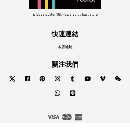
© 2026 poster706. Powered by
EasyStore
快速連結
本店地址
關注我們
Twitter
Facebook
Pinterest
Instagram
Tumblr
YouTube
Vimeo
Wech
Whatsapp
Line
Visa
Master
American
Express