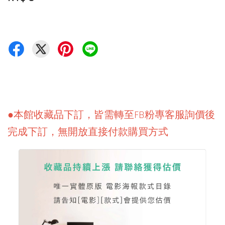
●本館收藏品下訂，皆需轉至FB粉專客服詢價後
完成下訂，無開放直接付款購買方式