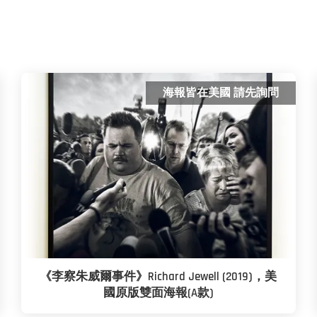
海報皆在美國 請先詢問
《李察朱威爾事件》Richard Jewell (2019)，美
國原版雙面海報(A款)