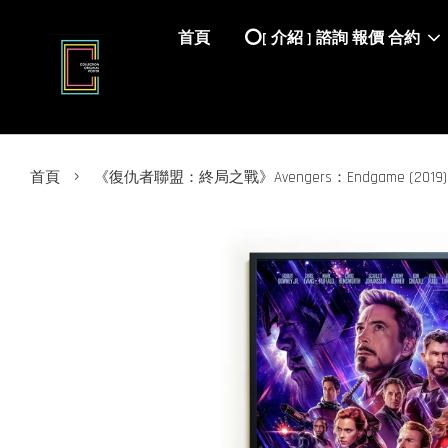
首頁
⭕️[ 介紹 ] 諮詢 報價 合約
›
首頁
《復仇者聯盟：終局之戰》Avengers：Endgame (201