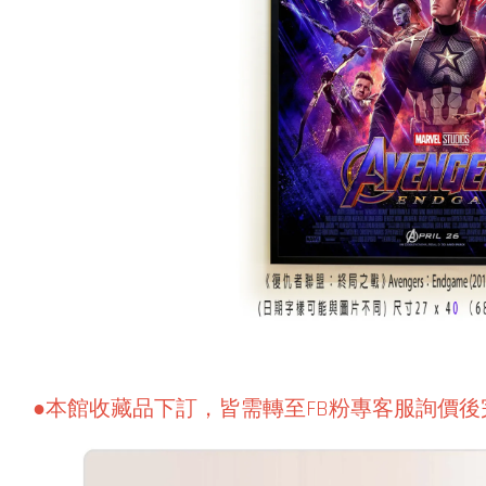
●本館收藏品下訂，皆需轉至FB粉專客服詢價