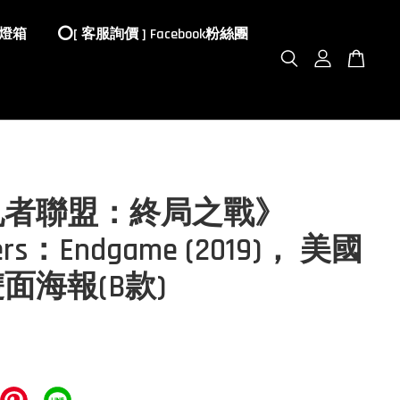
 燈箱
⭕️[ 客服詢價 ] Facebook粉絲團
仇者聯盟：終局之戰》
ers：Endgame (2019)， 美國
面海報(B款)