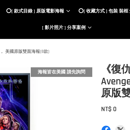
⭕️[ 款式目錄 ] 原版電影海報
⭕️[ 收藏方式 ] 包裝 裝框
[ 影片照片 ] 分享案例
9)， 美國原版雙面海報(B款)
《復
海報皆在美國 請先詢問
Aveng
原版雙
NT$ 0