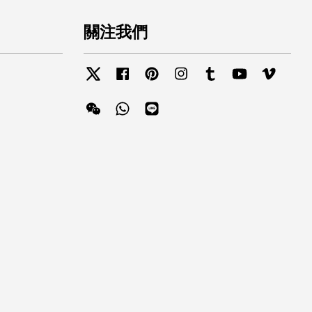
關注我們
Twitter
Facebook
Pinterest
Instagram
Tumblr
YouTube
Vimeo
Wechat
Whatsapp
Line