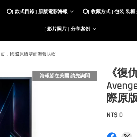
⭕️[ 款式目錄 ] 原版電影海報
⭕️[ 收藏方式 ] 包裝 裝框
[ 影片照片 ] 分享案例
 (2018)，國際原版雙面海報(A款)
《復
海報皆在美國 請先詢問
Avenge
際原版
NT$ 0