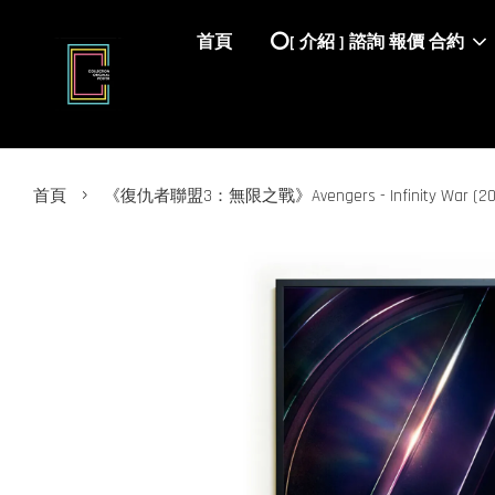
首頁
⭕️[ 介紹 ] 諮詢 報價 合約
›
首頁
《復仇者聯盟3：無限之戰》Avengers - Infinity War