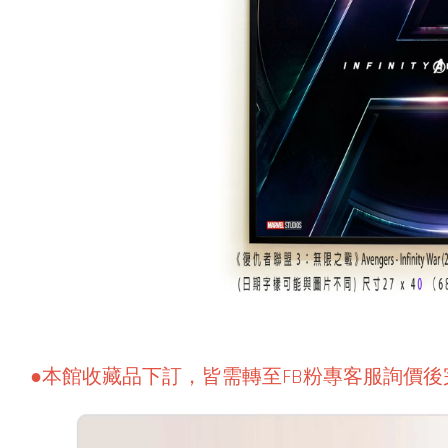
●本館收藏品下訂，皆需轉至FB粉專客服詢價