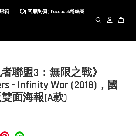
 燈箱
⭕️[ 客服詢價 ] Facebook粉絲團
仇者聯盟3：無限之戰》
rs - Infinity War (2018)，國
雙面海報(A款)