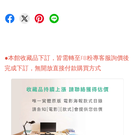
●本館收藏品下訂，皆需轉至FB粉專客服詢價後
完成下訂，無開放直接付款購買方式