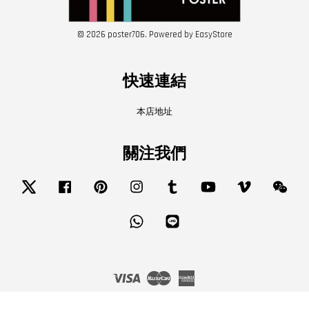
© 2026 poster706. Powered by
EasyStore
快速連結
本店地址
關注我們
Twitter
Facebook
Pinterest
Instagram
Tumblr
YouTube
Vimeo
Wech
Whatsapp
Line
Visa
Master
American
Express