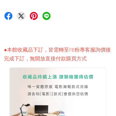
●本館收藏品下訂，皆需轉至FB粉專客服詢價後
完成下訂，無開放直接付款購買方式