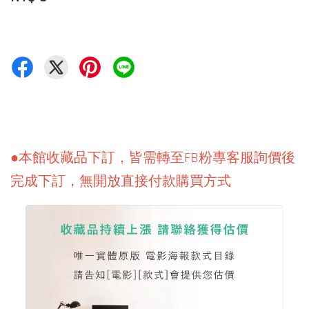
●本館收藏品下訂，皆需轉至FB粉專客服詢價後
完成下訂，無開放直接付款購買方式