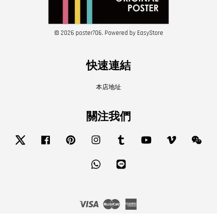
© 2026 poster706. Powered by
EasyStore
快速連結
本店地址
關注我們
Twitter
Facebook
Pinterest
Instagram
Tumblr
YouTube
Vimeo
Wech
Whatsapp
Line
Visa
Master
American
Express