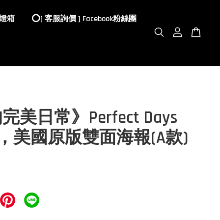
 燈箱
⭕️[ 客服詢價 ] Facebook粉絲團
美日常》Perfect Days
23)，美國原版雙面海報(A款)