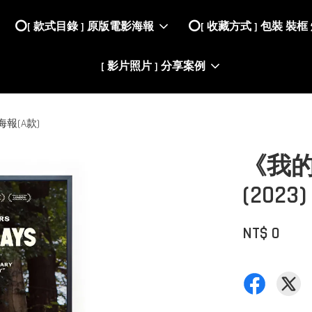
⭕️[ 款式目錄 ] 原版電影海報
⭕️[ 收藏方式 ] 包裝 裝框
[ 影片照片 ] 分享案例
海報(A款)
《我的完
(20
NT$ 0