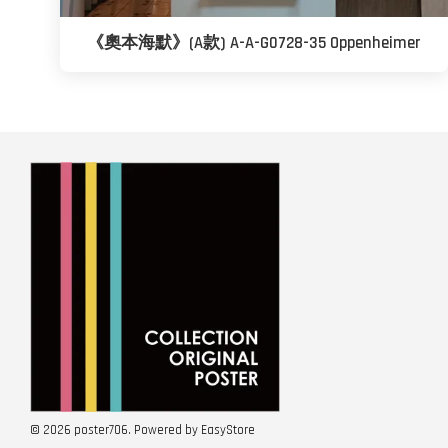
《奧本海默》(A款) A-A-G0728-35 Oppenheimer
© 2026 poster706. Powered by
EasyStore