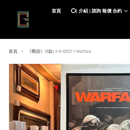
首頁
⭕️[ 介紹 ] 諮詢 報價 合約
›
首頁
《戰役》(B款) A-D-I0527-1 Warfare