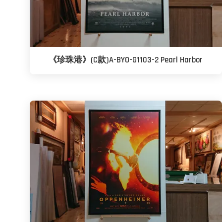
《珍珠港》(C款)A-BYO-G1103-2 Pearl Harbor