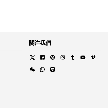
關注我們
Twitter
Facebook
Pinterest
Instagram
Tumblr
YouTube
Vimeo
Wechat
Whatsapp
Line