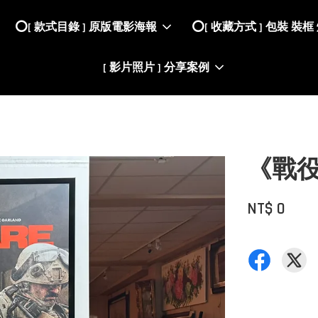
⭕️[ 款式目錄 ] 原版電影海報
⭕️[ 收藏方式 ] 包裝 裝框
[ 影片照片 ] 分享案例
《戰役》(
NT$ 0