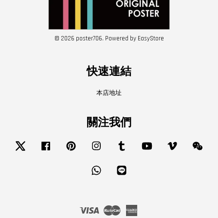
© 2026 poster706. Powered by
EasyStore
快速連結
本店地址
關注我們
Twitter
Facebook
Pinterest
Instagram
Tumblr
YouTube
Vimeo
Wech
Whatsapp
Line
Visa
Master
American