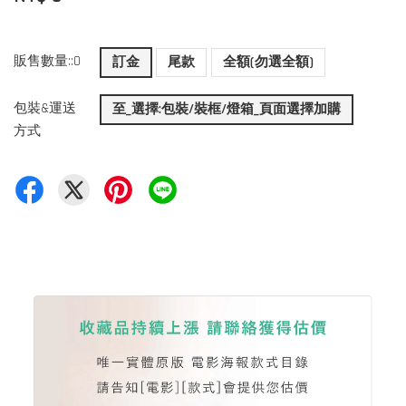
販售數量::0
訂金
尾款
全額(勿選全額)
包裝&運送
至_選擇:包裝/裝框/燈箱_頁面選擇加購
方式