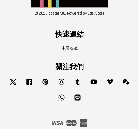
© 2026 poster706. Powered by
EasyStore
快速連結
本店地址
關注我們
Twitter
Facebook
Pinterest
Instagram
Tumblr
YouTube
Vimeo
Wech
Whatsapp
Line
Visa
Master
American
Express
服務條款
|
隱私政策
|
退款政策