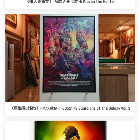
《獵人克萊文》(A款) A-H-I0311-6 Kraven the Hunter
《星際異攻隊3》(IMAX款)A-T-G0521-16 Guardians of the Galaxy Vol. 3