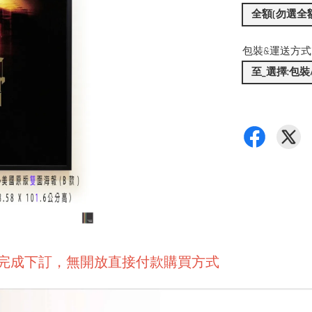
全額(勿選全
包裝&運送方式
至_選擇:包
後完成下訂，無開放直接付款購買方式