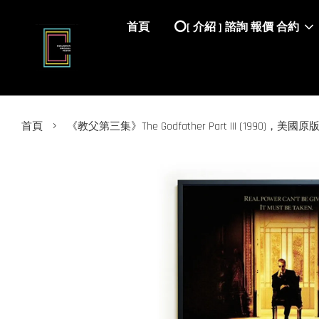
首頁
⭕️[ 介紹 ] 諮詢 報價 合約
›
首頁
《教父第三集》The Godfather Part III (1990)，美