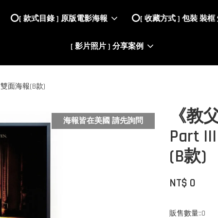
⭕️[ 款式目錄 ] 原版電影海報
⭕️[ 收藏方式 ] 包裝 裝框
[ 影片照片 ] 分享案例
國原版雙面海報(B款)
《教父第
海報皆在美國 請先詢問
Part
(B款)
NT$ 0
販售數量::0