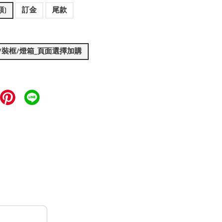
額)
訂金
尾款
裝/裝框/燈箱_頁面選擇加購