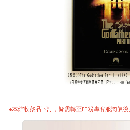
●本館收藏品下訂，皆需轉至FB粉專客服詢價