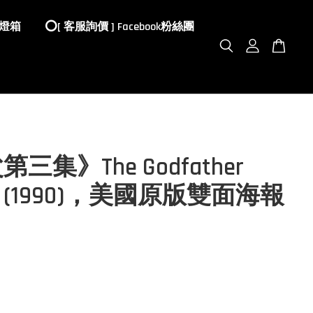
 燈箱
⭕️[ 客服詢價 ] Facebook粉絲團
三集》The Godfather
 III (1990)，美國原版雙面海報