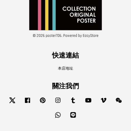
© 2026 poster706. Powered by
EasyStore
快速連結
本店地址
關注我們
Twitter
Facebook
Pinterest
Instagram
Tumblr
YouTube
Vimeo
Wech
Whatsapp
Line