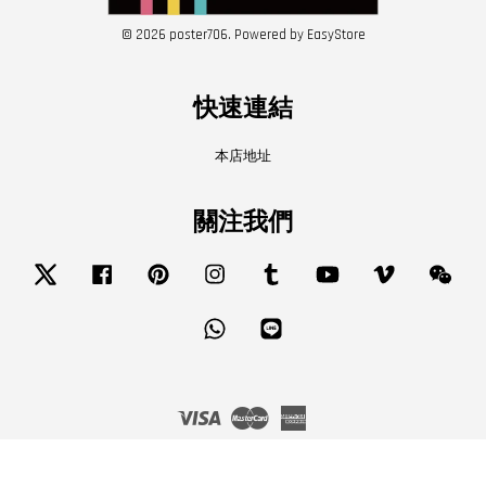
© 2026 poster706. Powered by
EasyStore
快速連結
本店地址
關注我們
Twitter
Facebook
Pinterest
Instagram
Tumblr
YouTube
Vimeo
Wech
Whatsapp
Line
Visa
Master
American
Express
服務條款
|
隱私政策
|
退款政策