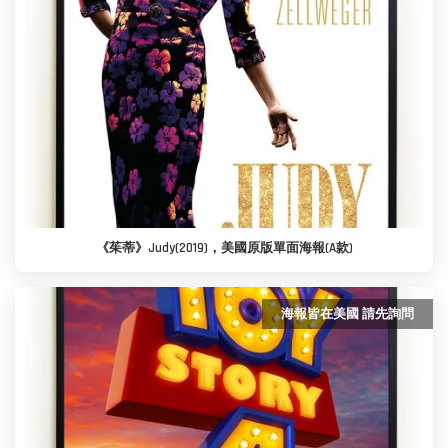
《茱蒂》Judy(2019)，美國原版單面海報(A款)
海報皆在美國 請先詢問