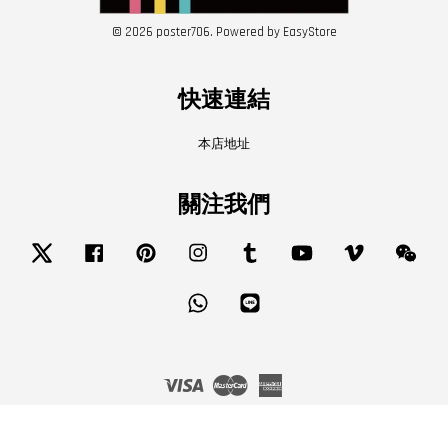
© 2026 poster706. Powered by
EasyStore
快速連結
本店地址
關注我們
Twitter
Facebook
Pinterest
Instagram
Tumblr
YouTube
Vimeo
Wech
Whatsapp
Line
Visa
Master
American
Express
服務條款
|
隱私政策
|
退款政策