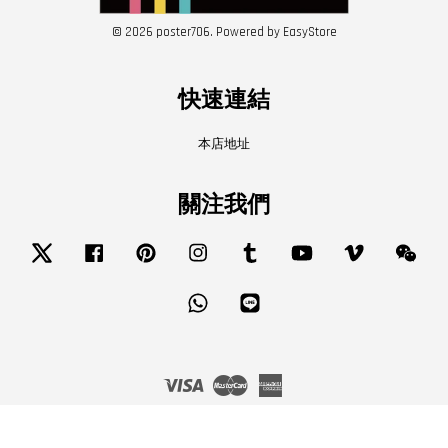
© 2026 poster706. Powered by
EasyStore
快速連結
本店地址
關注我們
Twitter
Facebook
Pinterest
Instagram
Tumblr
YouTube
Vimeo
Wech
Whatsapp
Line
Visa
Master
American
Express
服務條款
|
隱私政策
|
退款政策