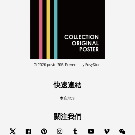
© 2026 poster706. Powered by
EasyStore
快速連結
本店地址
關注我們
Twitter
Facebook
Pinterest
Instagram
Tumblr
YouTube
Vimeo
Wech