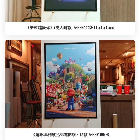
《樂來越愛你》(雙人舞款) A-H-H0323-1 La La Land
《超級瑪利歐兄弟電影版》(A款)A-H-G1106-8