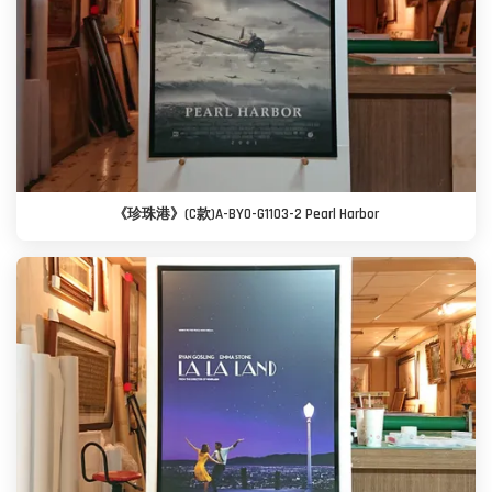
《珍珠港》(C款)A-BYO-G1103-2 Pearl Harbor