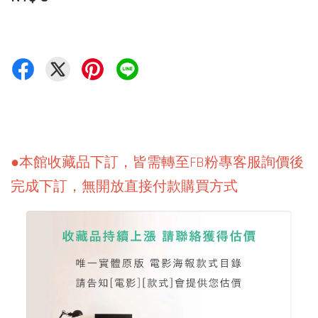
●本館收藏品下訂，皆需轉至FB粉專客服詢價後
完成下訂，無開放直接付款購買方式