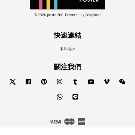
© 2026 poster706. Powered by
EasyStore
快速連結
本店地址
關注我們
Twitter
Facebook
Pinterest
Instagram
Tumblr
YouTube
Vimeo
Wech
Whatsapp
Line
Visa
Master
American
Express