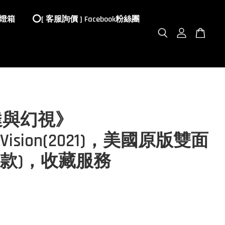
 燈箱
⭕️[ 客服詢價 ] Facebook粉絲團
達與幻視》
aVision(2021)，美國原版雙面
A款)，收藏服務