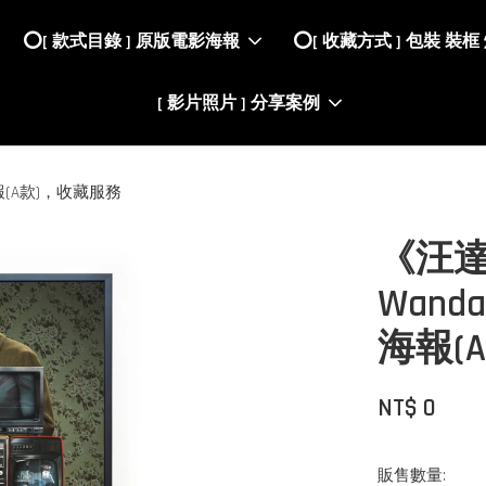
⭕️[ 款式目錄 ] 原版電影海報
⭕️[ 收藏方式 ] 包裝 裝框
[ 影片照片 ] 分享案例
海報(A款)，收藏服務
《汪
Wand
海報(
NT$ 0
販售數量: