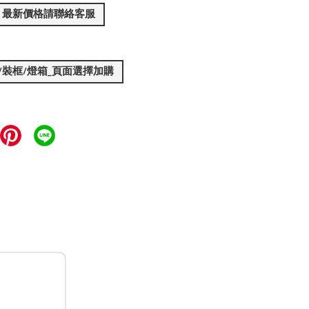
，最新價格請聯絡客服
裝/裝框/燈箱_頁面選擇加購