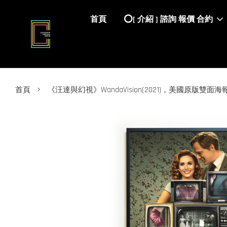
首頁
⭕️[ 介紹 ] 諮詢 報價 合約
›
首頁
《汪達與幻視》WandaVision(2021)，美國原版雙面