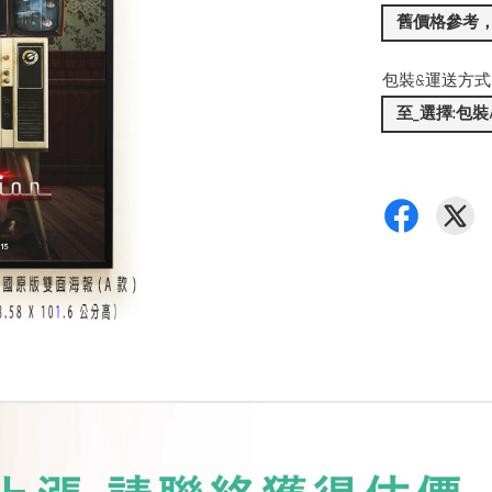
舊價格參考
包裝&運送方式
至_選擇:包